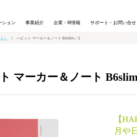
ーション
事業紹介
企業・IR情報
サポート・お問い合せ
ット）
ハビット マーカー＆ノート B6slim／2
レーム・
シュレッダ・
図書館ソリューション
経営方針
ラミネータ
 マーカー＆ノート B6sli
ファイル・
学校ソリューション
沿革
紙製品
ホルダー用品
総務＋クリエイティブ
採用情報
連
デジタルカメラ関連
【HA
デジタル文具
月や