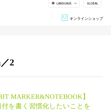
LANGUAGE
GLOBAL
English
繁體中文
简体中文
한국어
日本語
オンラインショップ
文書管理・機密抹消
会社概要
収納・整理用品
ファニチャー
m／2
DPS（データ・プリント・サービス）
認証一覧
筆記具
パソコン周辺機器
サステナブルな紙器製品「asue（あすえ）」
ボード用品
事務用品
BIT MARKER&NOTEBOOK】
キャラクター・
学童用品
シリーズ商品
日付を書く習慣化したいことを