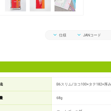
仕様
JANコード
法
B6スリム/ヨコ100×タテ182×厚
量
68g