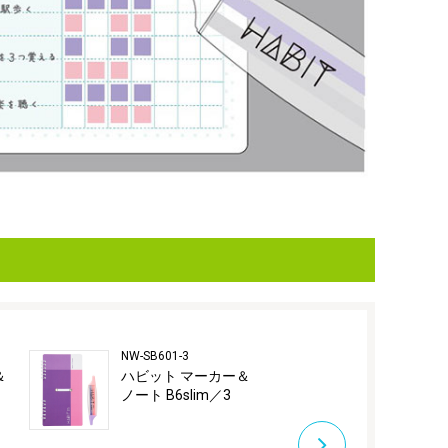
NW-SB601-3
NW-SA504-2
＆
ハビット マーカー＆
ハビット マ
ノート B6slim／3
ノート A5sl