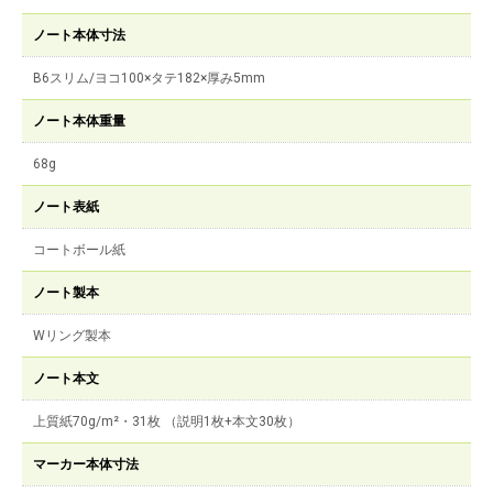
ノート本体寸法
B6スリム/ヨコ100×タテ182×厚み5mm
ノート本体重量
68g
ノート表紙
コートボール紙
ノート製本
Wリング製本
ノート本文
上質紙70g/m²・31枚 （説明1枚+本文30枚）
マーカー本体寸法