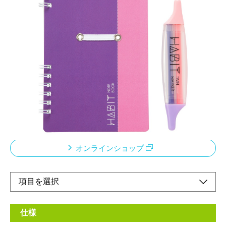
【HABIT MARKER&NOTEBOOK】
月や日付を書く習慣化したいことを書く達成した
らマーカーでチェック
メーカー希望小売価格：
¥880
+ 税
1段で7日分の記録が可能です。2段使って、朝晩で記録をつけた
り。2週間、1ヶ月と好きな期間に区切って記録をつけたりできま
す。
オンラインショップ
仕様