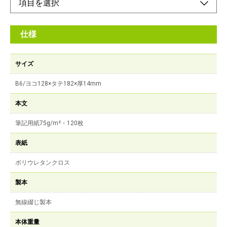
仕様
サイズ
B6/ヨコ128×タテ182×厚14mm
本文
筆記用紙75g/m²・120枚
表紙
ポリウレタンクロス
製本
無線綴じ製本
本体重量