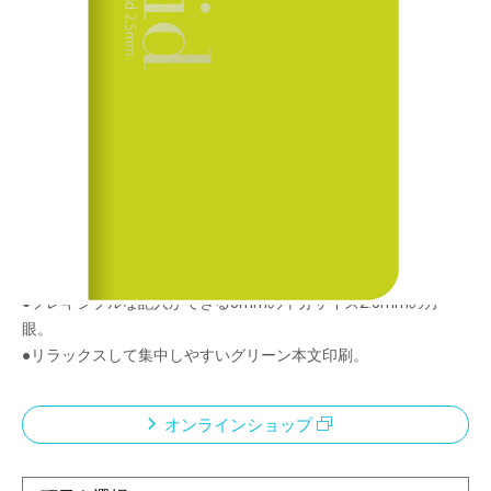
ロジカル・プライム・グリッド2.5
メーカー希望小売価格：
¥1,410
+ 税
●360度折り返して省スペースで使えます。
●背と角が丸く手に優しいラウンドシェイプ。
●ソフトタッチPUレザー丸めて使えます。
●180度に開いたとき見開きが良く書きやすい。
●サラサラで書きやすく、少し厚めで裏写りしにくいプライム用
紙使用。
●フレキシブルな記入ができる5mmの半分サイズ2.5mmの方
眼。
●リラックスして集中しやすいグリーン本文印刷。
オンラインショップ