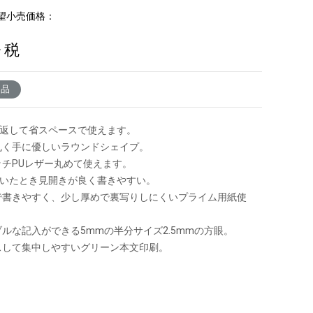
望小売価格：
+ 税
了品
折り返して省スペースで使えます。
丸く手に優しいラウンドシェイプ。
ッチPUレザー丸めて使えます。
に開いたとき見開きが良く書きやすい。
で書きやすく、少し厚めで裏写りしにくいプライム用紙使
ブルな記入ができる5mmの半分サイズ2.5mmの方眼。
スして集中しやすいグリーン本文印刷。