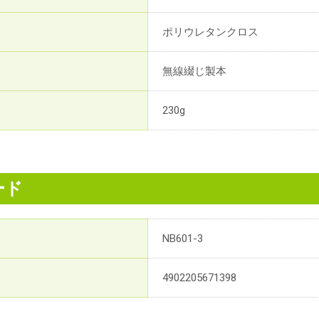
ポリウレタンクロス
無線綴じ製本
230g
ード
NB601-3
4902205671398