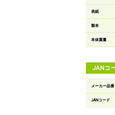
表紙
製本
本体重量
JANコ
メーカー品番
JANコード