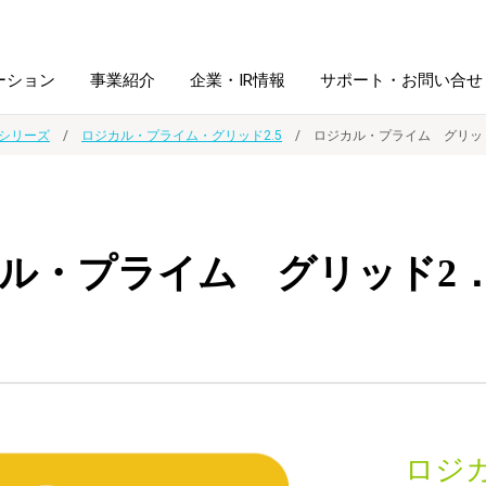
ーション
事業紹介
企業・IR情報
サポート・お問い合せ
シリーズ
ロジカル・プライム・グリッド2.5
ロジカル・プライム グリッド
レーム・
シュレッダ・
図書館ソリューション
経営方針
ラミネータ
ル・プライム グリッド2．
ファイル・
学校ソリューション
沿革
紙製品
ホルダー用品
総務＋クリエイティブ
採用情報
連
デジタルカメラ関連
デジタル文具
ロジカ