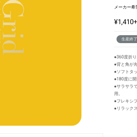
メーカー希
¥1,410
新製品一覧
生産終
●360度
●背と角が
●ソフトタ
●180度
●サラサラ
用。
●フレキシ
●リラック