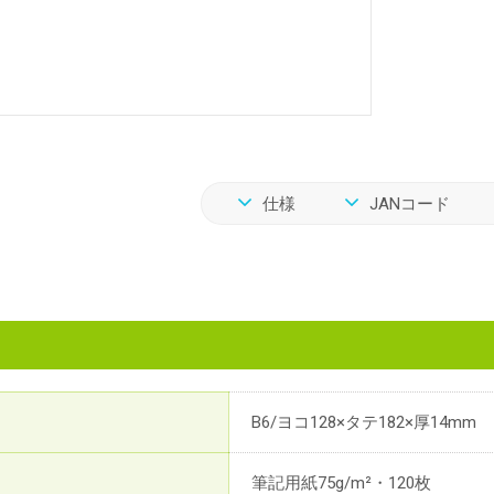
仕様
JANコード
B6/ヨコ128×タテ182×厚14mm
筆記用紙75g/m²・120枚