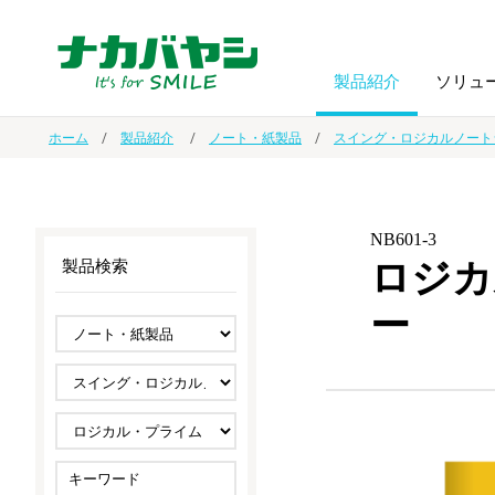
製品紹介
ソリュ
ホーム
製品紹介
ノート・紙製品
スイング・ロジカルノート
フォトフ
BPO
トップメッセージ
（ビジネス・プロセス・アウトソーシング）
アルバム
額縁
NB601-3
ロジカ
製品検索
オーダー手帳・ノベルティ制作
IR情報
プリンタ用紙
ノート・
ー
スマートフォン・
ドキュメントスキャニングサービス
サステナビリティ
ゲーム関
タブレット関連
導入事例
防災・
シルバー
セキュリティ用品