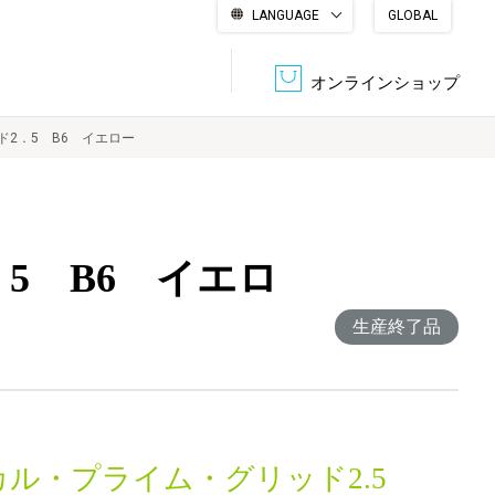
LANGUAGE
GLOBAL
English
繁體中文
简体中文
한국어
日本語
オンラインショップ
2．5 B6 イエロー
文書管理・機密抹消
会社概要
収納・整理用品
ファニチャー
5 B6 イエロ
DPS（データ・プリント・サービス）
認証一覧
筆記具
パソコン周辺機器
生産終了品
サステナブルな紙器製品「asue（あすえ）」
ボード用品
事務用品
キャラクター・
学童用品
シリーズ商品
ル・プライム・グリッド2.5