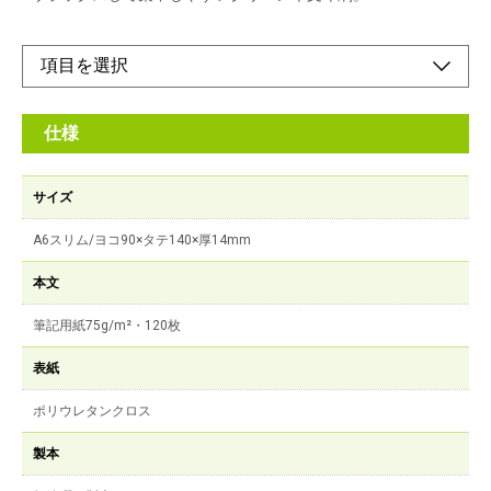
仕様
サイズ
A6スリム/ヨコ90×タテ140×厚14mm
本文
筆記用紙75g/m²・120枚
表紙
ポリウレタンクロス
製本