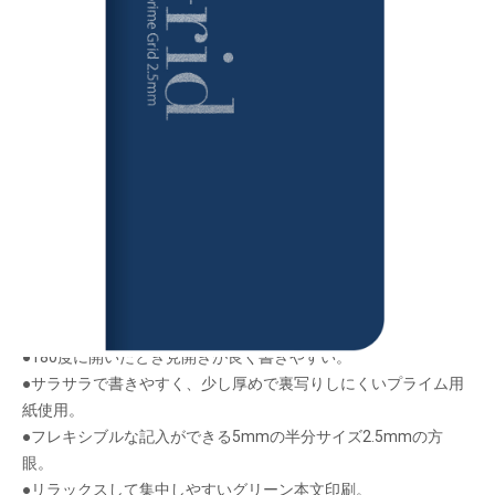
ロジカル・プライム・グリッド2.5
メーカー希望小売価格：
¥1,070
+ 税
生産終了品
●360度折り返して省スペースで使えます。
●背と角が丸く手に優しいラウンドシェイプ。
●ソフトタッチPUレザー丸めて使えます。
●180度に開いたとき見開きが良く書きやすい。
●サラサラで書きやすく、少し厚めで裏写りしにくいプライム用
紙使用。
●フレキシブルな記入ができる5mmの半分サイズ2.5mmの方
眼。
●リラックスして集中しやすいグリーン本文印刷。