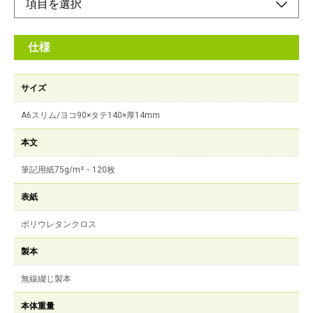
仕様
サイズ
A6スリム/ヨコ90×タテ140×厚14mm
本文
筆記用紙75g/m²・120枚
表紙
ポリウレタンクロス
製本
無線綴じ製本
本体重量