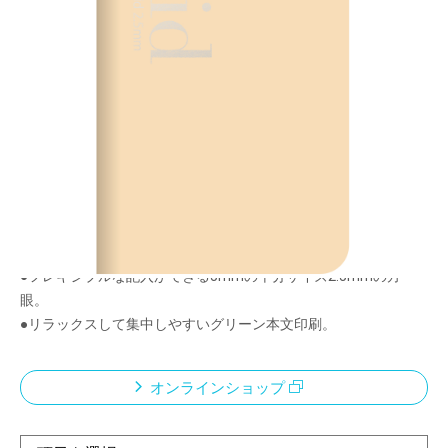
ロジカル・プライム・グリッド2.5
メーカー希望小売価格：
¥1,070
+ 税
●360度折り返して省スペースで使えます。
●背と角が丸く手に優しいラウンドシェイプ。
●ソフトタッチPUレザー丸めて使えます。
●180度に開いたとき見開きが良く書きやすい。
●サラサラで書きやすく、少し厚めで裏写りしにくいプライム用
紙使用。
●フレキシブルな記入ができる5mmの半分サイズ2.5mmの方
眼。
●リラックスして集中しやすいグリーン本文印刷。
オンラインショップ