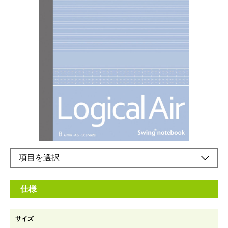
ふんわり軽いノートです。
メーカー希望小売価格：
¥180
+ 税
定番のB5サイズやA6〜A4サイズまで、目的別に同デザインで揃
えられます。
A6サイズ・50枚・ロジカルB罫（6ｍｍ）
オンラインショップ
仕様
サイズ