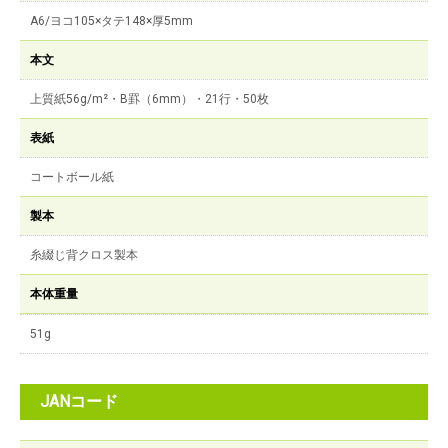
A6/ヨコ105×タテ148×厚5mm
本文
上質紙56g/m²・B罫（6mm）・21行・50枚
表紙
コートボール紙
製本
糸綴じ背クロス製本
本体重量
51g
JANコード