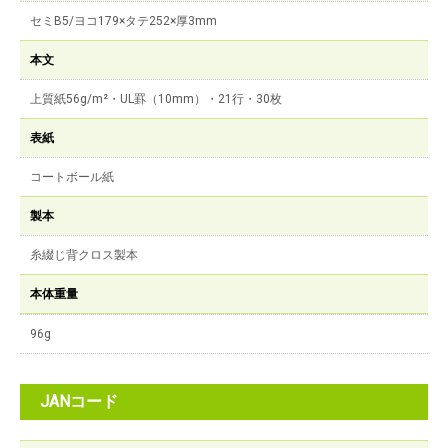
セミB5/ヨコ179×タテ252×厚3mm
本文
上質紙56g/m²・UL罫（10mm）・21行・30枚
表紙
コートボール紙
製本
糸綴じ背クロス製本
本体重量
96g
JANコード