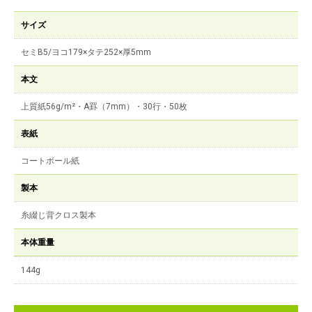
サイズ
セミB5/ヨコ179×タテ252×厚5mm
本文
上質紙56g/m²・A罫（7mm）・30行・50枚
表紙
コートボール紙
製本
糸綴じ背クロス製本
本体重量
144g