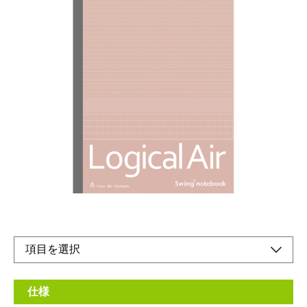
ふんわり軽いノートです。
メーカー希望小売価格：
¥350
+ 税
生産終了品
定番のB5サイズやA6〜A4サイズまで、目的別に同デザインで揃
えられます。
B5サイズ・50枚・ロジカルA罫（7ｍｍ）
仕様