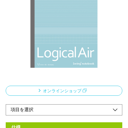
ふんわり軽いノートです。
メーカー希望小売価格：
¥220
+ 税
限定品
定番のB5サイズやA6〜A4サイズまで、目的別に同デザインで揃
えられます。
B5サイズ・30枚・ロジカルU罫（8ｍｍ）
オンラインショップ
仕様