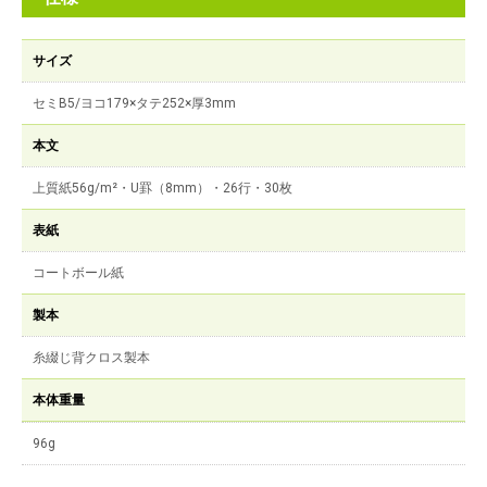
サイズ
セミB5/ヨコ179×タテ252×厚3mm
本文
上質紙56g/m²・U罫（8mm）・26行・30枚
表紙
コートボール紙
製本
糸綴じ背クロス製本
本体重量
96g