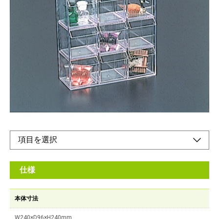
際立つ透明感『シンプル』イズベスト
メーカー希望小売価格：
¥4,610
+ 税
色々組み合わせて自分らしさをワンランクアップ。アレンジが楽
しくなります。
オンラインショップ
仕様
本体寸法
W240×D96×H240mm