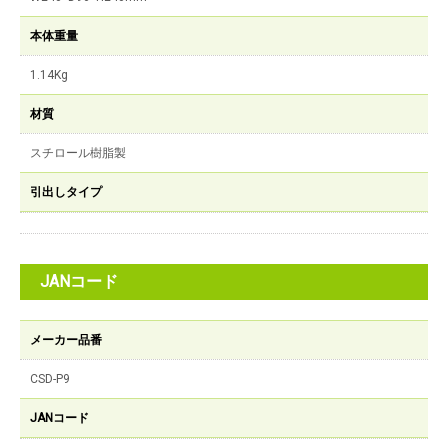
本体重量
1.14Kg
材質
スチロール樹脂製
引出しタイプ
JANコード
メーカー品番
CSD-P9
JANコード