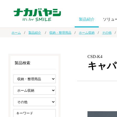
製品紹介
ソリュ
ホーム
製品紹介
収納・整理用品
ホーム収納
その他
フォトフ
BPO
トップメッセージ
（ビジネス・プロセス・アウトソーシング）
アルバム
額縁
CSD-K4
キャパ
製品検索
オーダー手帳・ノベルティ制作
IR情報
プリンタ用紙
ノート・
スマートフォン・
ドキュメントスキャニングサービス
サステナビリティ
ゲーム関
タブレット関連
導入事例
防災・
シルバー
セキュリティ用品