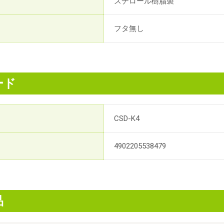
スチロール樹脂製
フタ無し
ード
CSD-K4
4902205538479
品