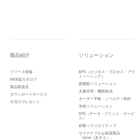
製品紹介
ソリューション
リリース情報
BPO（ビジネス・プロセス・アウ
トソーシング）
WEB版カタログ
図書館ソリューション
製品取扱店
文書管理・機密抹消
ダウンロードサービス
オーダー手帳・ノベルティ制作
今月のプレゼント
学校ソリューション
DPS（データ・プリント・サービ
ス）
総務＋クリエイティブ
サステナブルな紙器製品
「asue（あすえ）」