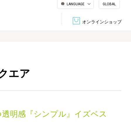
LANGUAGE
GLOBAL
English
繁體中文
简体中文
한국어
日本語
オンラインショップ
文書管理・機密抹消
会社概要
収納・整理用品
ファニチャー
クエア
DPS（データ・プリント・サービス）
認証一覧
筆記具
パソコン周辺機器
サステナブルな紙器製品「asue（あすえ）」
ボード用品
事務用品
つ透明感『シンプル』イズベス
キャラクター・
学童用品
シリーズ商品