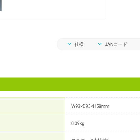
仕様
JANコード
W93×D93×H58mm
0.09kg