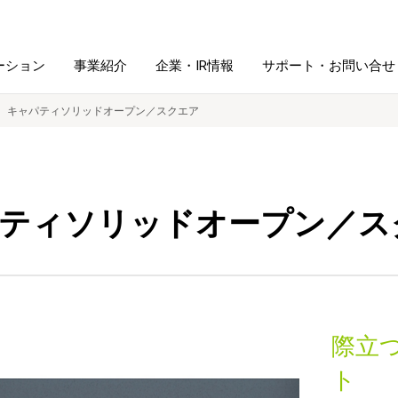
ーション
事業紹介
企業・IR情報
サポート・お問い合せ
キャパティソリッドオープン／スクエア
レーム・
シュレッダ・
図書館ソリューション
経営方針
ラミネータ
ティソリッドオープン／ス
ファイル・
学校ソリューション
沿革
紙製品
ホルダー用品
総務＋クリエイティブ
採用情報
連
デジタルカメラ関連
際立
デジタル文具
ト