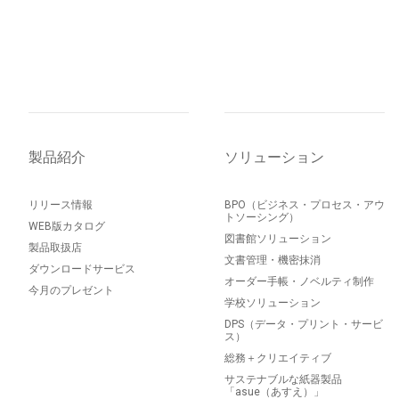
製品紹介
ソリューション
リリース情報
BPO（ビジネス・プロセス・アウ
トソーシング）
WEB版カタログ
図書館ソリューション
製品取扱店
文書管理・機密抹消
ダウンロードサービス
オーダー手帳・ノベルティ制作
今月のプレゼント
学校ソリューション
DPS（データ・プリント・サービ
ス）
総務＋クリエイティブ
サステナブルな紙器製品
「asue（あすえ）」