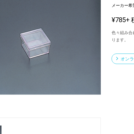
メーカー希
¥785
+ 
新製品一覧
色々組み合
ります。
オンラ