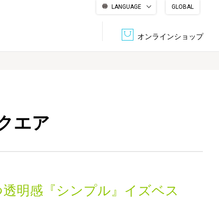
LANGUAGE
GLOBAL
English
繁體中文
简体中文
한국어
日本語
オンラインショップ
文書管理・機密抹消
会社概要
収納・整理用品
ファニチャー
クエア
DPS（データ・プリント・サービス）
認証一覧
筆記具
パソコン周辺機器
サステナブルな紙器製品「asue（あすえ）」
ボード用品
事務用品
つ透明感『シンプル』イズベス
キャラクター・
学童用品
シリーズ商品