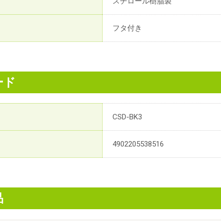
スチロール樹脂製
フタ付き
ード
CSD-BK3
4902205538516
品