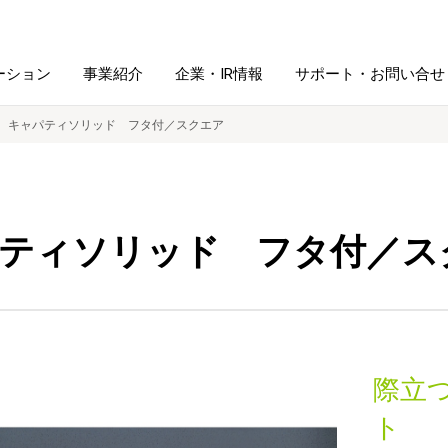
ーション
事業紹介
企業・IR情報
サポート・お問い合せ
キャパティソリッド フタ付／スクエア
レーム・
シュレッダ・
図書館ソリューション
経営方針
ラミネータ
ティソリッド フタ付／ス
ファイル・
学校ソリューション
沿革
紙製品
ホルダー用品
総務＋クリエイティブ
採用情報
連
デジタルカメラ関連
際立
デジタル文具
ト