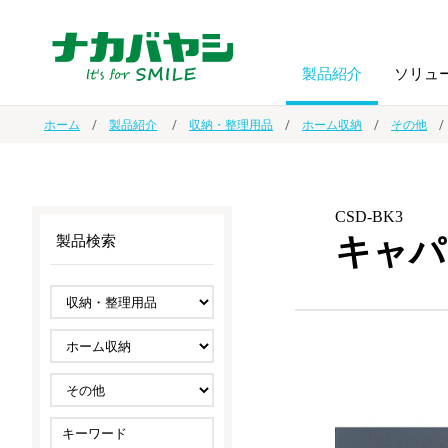
製品紹介
ソリュ
ホーム
製品紹介
収納・整理用品
ホーム収納
その他
フォトフ
BPO
トップメッセージ
（ビジネス・プロセス・アウトソーシング）
アルバム
額縁
CSD-BK3
キャパ
製品検索
オーダー手帳・ノベルティ制作
IR情報
プリンタ用紙
ノート・
スマートフォン・
ドキュメントスキャニングサービス
サステナビリティ
ゲーム関
タブレット関連
導入事例
防災・
シルバー
セキュリティ用品