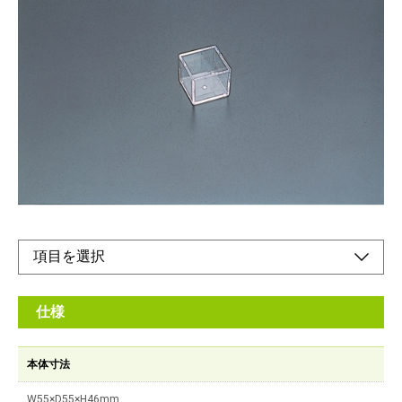
際立つ透明感『シンプル』イズベスト
メーカー希望小売価格：
¥425
+ 税
色々組み合わせて自分らしさをワンランクアップ。アレンジが楽
しくなります。
オンラインショップ
仕様
本体寸法
W55×D55×H46mm