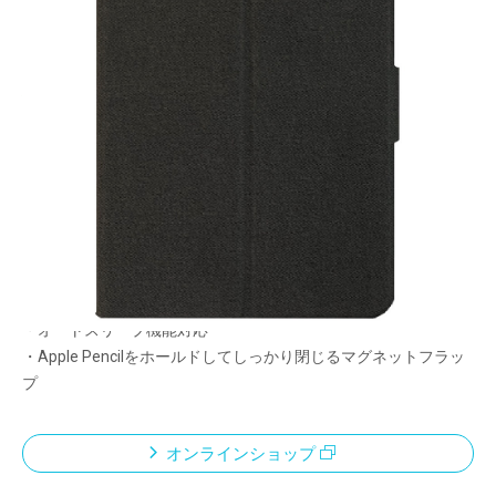
360°回転式ハードケース付きで
縦にも横にも使える
メーカー希望小売価格：
¥6,940
+ 税
・丈夫なポリカーボネート製回転式ハードケース付き
・装着したままApple Pencilの充電が可能
・外装にファブリック調のPU素材を採用し汚れにつよい
・内装は滑りにくい素材を採用し持ちやすさUP!
・縦にも横にも使えるスタンド機能付き
・オートスリープ機能対応
・Apple Pencilをホールドしてしっかり閉じるマグネットフラッ
プ
オンラインショップ