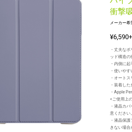
ハイ
衝撃吸
メーカー希
新製品一覧
¥6,590
・丈夫なポ
ッド構造の
・内側に起
・使いやす
・オートス
・装着したたま
・Apple
<ご使用上
・液晶カバ
意ください
・液晶保護
きない場合