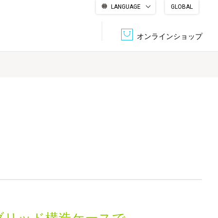
LANGUAGE
GLOBAL
English
繁體中文
简体中文
한국어
日本語
オンラインショップ
文書管理・機密抹消
会社概要
収納・整理用品
ファニチャー
DPS（データ・プリント・サービス）
認証一覧
筆記具
パソコン周辺機器
サステナブルな紙器製品「asue（あすえ）」
ボード用品
事務用品
キャラクター・
学童用品
シリーズ商品