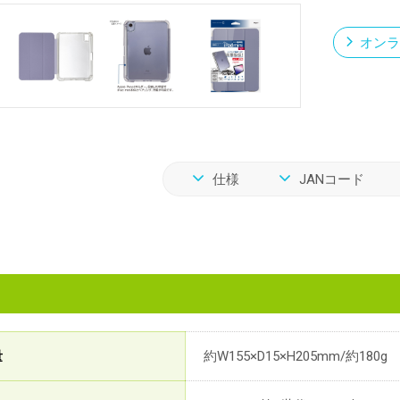
オンラ
仕様
JANコード
量
約W155×D15×H205mm/約180g