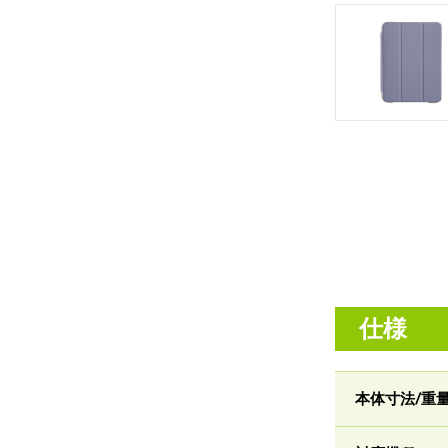
仕様
本体寸法/重