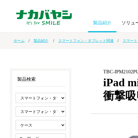
製品紹介
ソリュ
ホーム
製品紹介
スマートフォン・タブレット関連
スマート
フォトフ
BPO
トップメッセージ
（ビジネス・プロセス・アウトソーシング）
アルバム
額縁
TBC-IPM2102P
オーダー手帳・ノベルティ制作
IR情報
プリンタ用紙
ノート・
iPad 
製品検索
衝撃吸
スマートフォン・
ドキュメントスキャニングサービス
サステナビリティ
ゲーム関
タブレット関連
導入事例
防災・
シルバー
セキュリティ用品