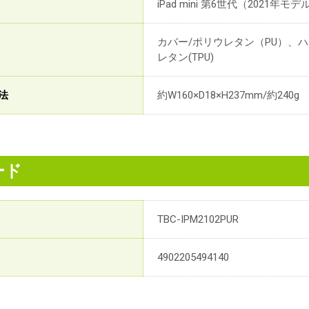
iPad mini 第6世代（2021年モデ
カバー/ポリウレタン（PU）、ハ
レタン(TPU)
法
約W160×D18×H237mm/約240g
ード
TBC-IPM2102PUR
4902205494140