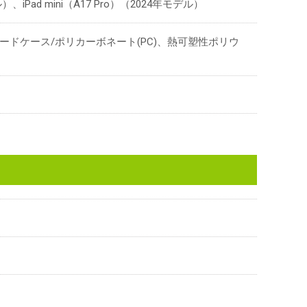
ル）、iPad mini（A17 Pro）（2024年モデル）
ードケース/ポリカーボネート(PC)、熱可塑性ポリウ