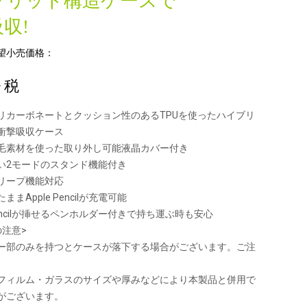
ブリッド構造ケースで
収!
望小売価格：
+ 税
リカーボネートとクッション性のあるTPUを使ったハイブリ
衝撃吸収ケース
毛素材を使った取り外し可能液晶カバー付き
い2モードのスタンド機能付き
リープ機能対応
まApple Pencilが充電可能
 Pencilが挿せるペンホルダー付きで持ち運ぶ時も安心
の注意>
ー部のみを持つとケースが落下する場合がございます。ご注
。
フィルム・ガラスのサイズや厚みなどにより本製品と併用で
がございます。