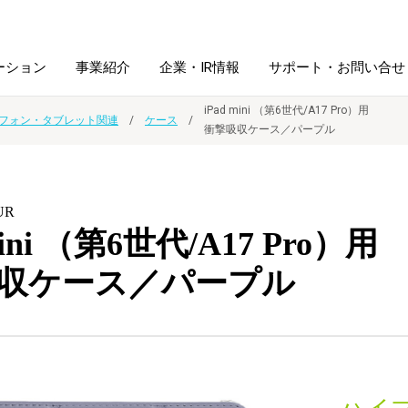
ーション
事業紹介
企業・IR情報
サポート・お問い合せ
iPad mini （第6世代/A17 Pro）用
フォン・タブレット関連
ケース
衝撃吸収ケース／パープル
レーム・
シュレッダ・
図書館ソリューション
経営方針
ラミネータ
UR
ファイル・
学校ソリューション
沿革
紙製品
mini （第6世代/A17 Pro）用
ホルダー用品
収ケース／パープル
総務＋クリエイティブ
採用情報
連
デジタルカメラ関連
デジタル文具