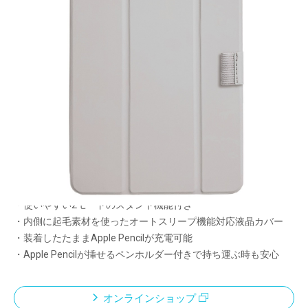
薄くて軽い！
液晶カバー付きハードケース
メーカー希望小売価格：
¥5,190
+ 税
・ポリカーボネート製ハードケースとPU製液晶カバーとの組み
合わせでiPad miniをガード
・薄くて軽く、持ち運びに最適
・クリアタイプのハードケース。背面部分は指紋やキズが付きに
くい艶消し仕様
・使いやすい2モードのスタンド機能付き
・内側に起毛素材を使ったオートスリープ機能対応液晶カバー
・装着したたままApple Pencilが充電可能
・Apple Pencilが挿せるペンホルダー付きで持ち運ぶ時も安心
オンラインショップ