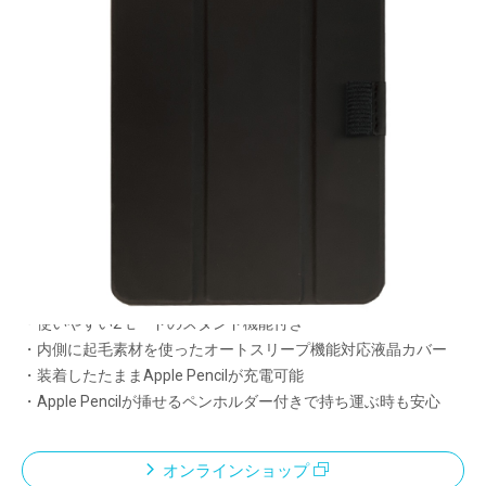
薄くて軽い！
液晶カバー付きハードケース
メーカー希望小売価格：
¥5,190
+ 税
・ポリカーボネート製ハードケースとPU製液晶カバーとの組み
合わせでiPad miniをガード
・薄くて軽く、持ち運びに最適
・クリアタイプのハードケース。背面部分は指紋やキズが付きに
くい艶消し仕様
・使いやすい2モードのスタンド機能付き
・内側に起毛素材を使ったオートスリープ機能対応液晶カバー
・装着したたままApple Pencilが充電可能
・Apple Pencilが挿せるペンホルダー付きで持ち運ぶ時も安心
オンラインショップ