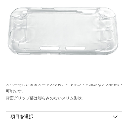
丈夫なポリカーボネート製のクリアカバー。
メーカー希望小売価格：
¥1,830
+ 税
生産終了品
軽くて丈夫なポリカーボネート製。キズ・汚れから本体を守りま
す。
透明度が高く、ゲーム機本体のデザインを損ないません。
カバーをしたままカードの交換、イヤホン・充電器などの使用が
可能です。
背面グリップ部は膨らみのないスリム形状。