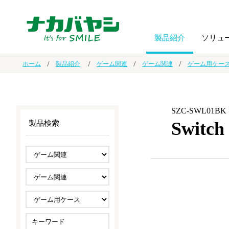
製品紹介
ソリュ
ホーム
製品紹介
ゲーム関連
ゲーム関連
ゲーム用ケー
フォトフ
BPO
トップメッセージ
（ビジネス・プロセス・アウトソーシング）
アルバム
額縁
SZC-SWL01BK
Swit
製品検索
オーダー手帳・ノベルティ制作
IR情報
プリンタ用紙
ノート・
スマートフォン・
ドキュメントスキャニングサービス
サステナビリティ
ゲーム関
タブレット関連
導入事例
防災・
シルバー
セキュリティ用品