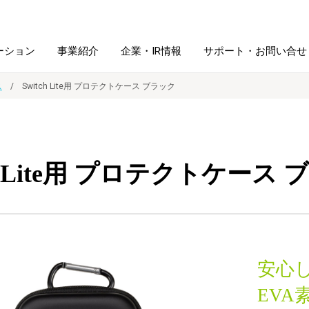
ーション
事業紹介
企業・IR情報
サポート・お問い合せ
ス
Switch Lite用 プロテクトケース ブラック
レーム・
シュレッダ・
図書館ソリューション
経営方針
ラミネータ
ch Lite用 プロテクトケース
ファイル・
学校ソリューション
沿革
紙製品
ホルダー用品
総務＋クリエイティブ
採用情報
連
デジタルカメラ関連
安心
デジタル文具
EV