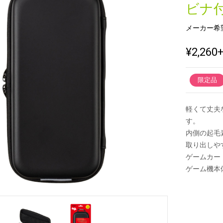
ビナ
メーカー希
新製品一覧
¥2,260
限定品
軽くて丈夫
す。
内側の起毛
取り出しや
ゲームカー
ゲーム機本