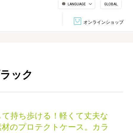
LANGUAGE
GLOBAL
English
繁體中文
简体中文
한국어
日本語
オンラインショップ
文書管理・機密抹消
会社概要
収納・整理用品
ファニチャー
 ブラック
DPS（データ・プリント・サービス）
認証一覧
筆記具
パソコン周辺機器
サステナブルな紙器製品「asue（あすえ）」
ボード用品
事務用品
して持ち歩ける！軽くて丈夫な
キャラクター・
学童用品
シリーズ商品
A素材のプロテクトケース。カラ