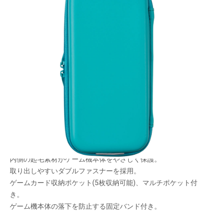
安心して持ち歩ける！軽くて丈夫なEVA素材のプ
ロテクトケース。カラビナ付き。
メーカー希望小売価格：
¥2,260
+ 税
生産終了品
軽くて丈夫なEVA素材を使用し、キズ・衝撃からゲーム機本体を
守ります。
内側の起毛素材がゲーム機本体をやさしく保護。
取り出しやすいダブルファスナーを採用。
ゲームカード収納ポケット(5枚収納可能)、マルチポケット付
き。
ゲーム機本体の落下を防止する固定バンド付き。