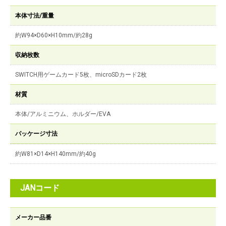
本体寸法/重量
約W94×D60×H10mm/約28g
収納枚数
SWITCH用ゲームカード5枚、microSDカード2枚
材質
本体/アルミニウム、ホルダー/EVA
パッケージ寸法
約W81×D14×H140mm/約40g
JANコード
メーカー品番