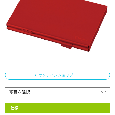
アルミ製の丈夫な
ゲームカードケース
メーカー希望小売価格：
¥1,260
+ 税
・ホルダーに静電気防止クッションを採用し、
ホコリや静電気からゲームカードを守ります。
・microSDカードも2枚収納可能。
・軽くて持ち運びに便利です。
オンラインショップ
仕様