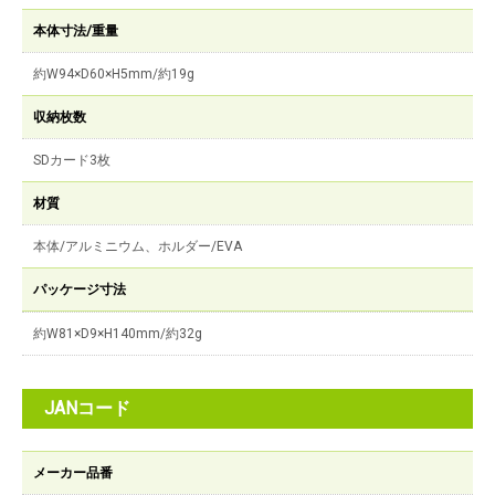
本体寸法/重量
約W94×D60×H5mm/約19g
収納枚数
SDカード3枚
材質
本体/アルミニウム、ホルダー/EVA
パッケージ寸法
約W81×D9×H140mm/約32g
JANコード
メーカー品番