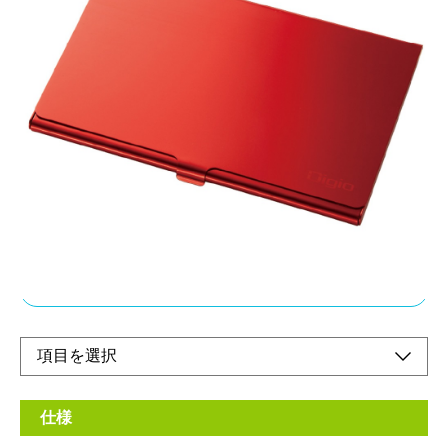
アルミ製の丈夫な
メモリーカードケース
メーカー希望小売価格：
¥980
+ 税
・ホルダーに静電気防止クッションを採用し、
ホコリや静電気からメモリーカードを守ります。
・軽くて持ち運びに便利です。
オンラインショップ
仕様