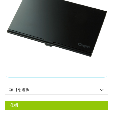
アルミ製の丈夫な
メモリーカードケース
メーカー希望小売価格：
¥980
+ 税
・ホルダーに静電気防止クッションを採用し、
ホコリや静電気からメモリーカードを守ります。
・軽くて持ち運びに便利です。
オンラインショップ
仕様