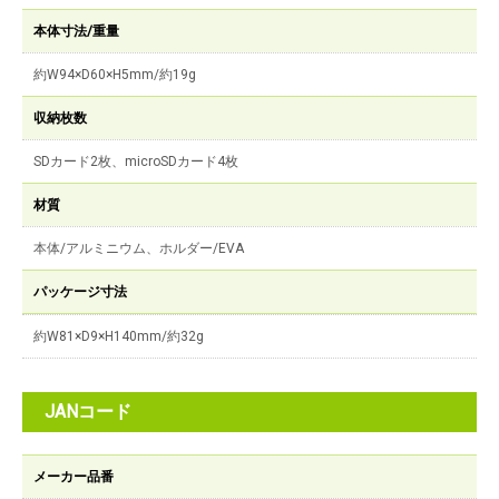
本体寸法/重量
約W94×D60×H5mm/約19g
収納枚数
SDカード2枚、microSDカード4枚
材質
本体/アルミニウム、ホルダー/EVA
パッケージ寸法
約W81×D9×H140mm/約32g
JANコード
メーカー品番