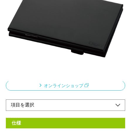
アルミ製の丈夫な
ゲームカードケース
メーカー希望小売価格：
¥1,260
+ 税
・ホルダーに静電気防止クッションを採用し、
ホコリや静電気からゲームカードを守ります。
・microSDカードも2枚収納可能。
・軽くて持ち運びに便利です。
オンラインショップ
仕様