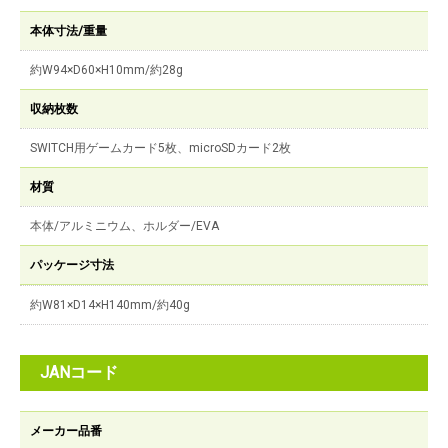
本体寸法/重量
約W94×D60×H10mm/約28g
収納枚数
SWITCH用ゲームカード5枚、microSDカード2枚
材質
本体/アルミニウム、ホルダー/EVA
パッケージ寸法
約W81×D14×H140mm/約40g
JANコード
メーカー品番