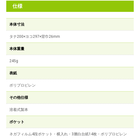
仕様
本体寸法
タテ200×ヨコ297×背巾26mm
本体重量
245g
表紙
ポリプロピレン
その他仕様
溶着式製本
ポケット
ネガフィルム4段ポケット・横入れ・3層白台紙14枚・ポリプロピレン