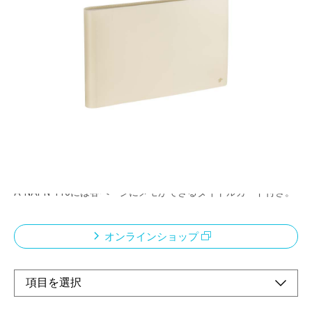
ナアルバムシリーズ
メーカー希望小売価格：
¥1,120
+ 税
コロンとした背がかわいいブック型のアルバムです。
撮影に使用したカメラのボディカラーや、フィルムの仕様にあわ
せて選べる4色展開。
ポケット台紙は、写真が映えるPP製白台紙を採用。
撮影日や使用フィルム等のメモができるタイトルカード付き。
（A-NAPL-280、A-NAPL-400、A-NAPLF-720）
A-NAPN-110には各ページにメモができるタイトルカード付き。
オンラインショップ