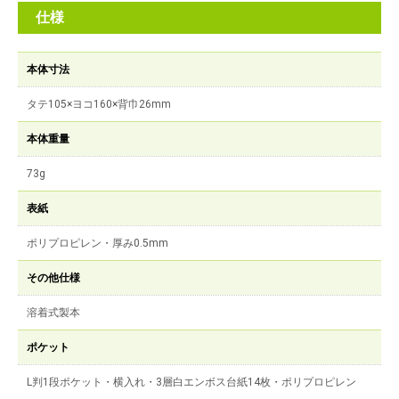
仕様
本体寸法
タテ105×ヨコ160×背巾26mm
本体重量
73g
表紙
ポリプロピレン・厚み0.5mm
その他仕様
溶着式製本
ポケット
L判1段ポケット・横入れ・3層白エンボス台紙14枚・ポリプロピレン