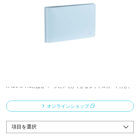
ナアルバムシリーズ
メーカー希望小売価格：
¥550
+ 税
コロンとした背がかわいいブック型のアルバムです。
撮影に使用したカメラのボディカラーや、フィルムの仕様にあわ
せて選べる4色展開。
ポケット台紙は、写真が映えるPP製白台紙を採用。
撮影日や使用フィルム等のメモができるタイトルカード付き。
（A-NAPL-280、A-NAPL-400、A-NAPLF-720）
A-NAPN-110には各ページにメモができるタイトルカード付き。
オンラインショップ