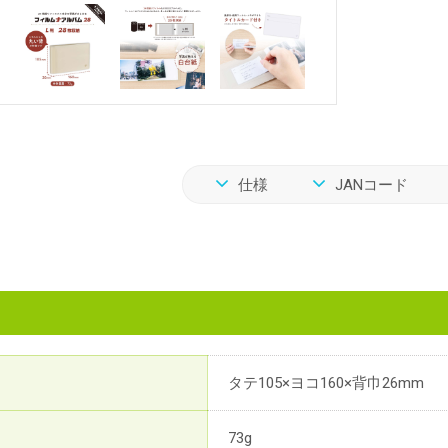
仕様
JANコード
タテ105×ヨコ160×背巾26mm
73g