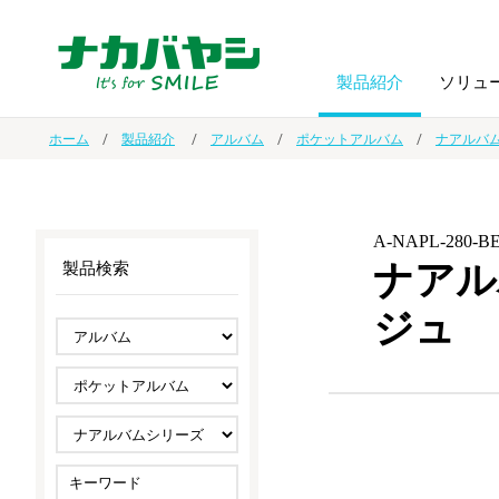
製品紹介
ソリュ
ホーム
製品紹介
アルバム
ポケットアルバム
ナアルバ
フォトフ
BPO
トップメッセージ
（ビジネス・プロセス・アウトソーシング）
アルバム
額縁
A-NAPL-280-B
ナアル
製品検索
オーダー手帳・ノベルティ制作
IR情報
プリンタ用紙
ノート・
ジュ
スマートフォン・
ドキュメントスキャニングサービス
サステナビリティ
ゲーム関
タブレット関連
導入事例
防災・
シルバー
セキュリティ用品