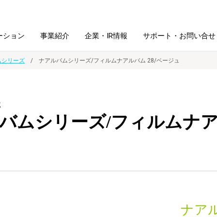
ーション
事業紹介
企業・IR情報
サポート・お問い合せ
ムシリーズ
ナアルバムシリーズ/フィルムナアルバム 28/ベージュ
レーム・
シュレッダ・
図書館ソリューション
経営方針
ラミネータ
E
バムシリーズ/フィルムナアル
ファイル・
学校ソリューション
沿革
紙製品
ホルダー用品
総務＋クリエイティブ
採用情報
連
デジタルカメラ関連
デジタル文具
ナア