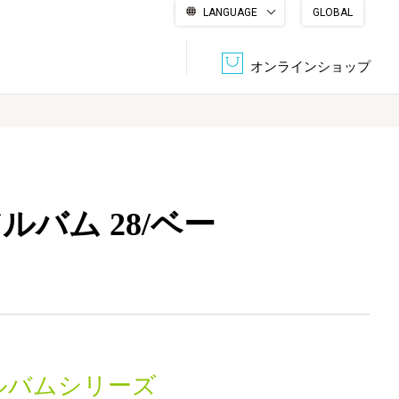
LANGUAGE
GLOBAL
English
繁體中文
简体中文
한국어
日本語
オンラインショップ
文書管理・機密抹消
会社概要
収納・整理用品
ファニチャー
バム 28/ベー
DPS（データ・プリント・サービス）
認証一覧
筆記具
パソコン周辺機器
サステナブルな紙器製品「asue（あすえ）」
ボード用品
事務用品
キャラクター・
学童用品
シリーズ商品
ルバムシリーズ