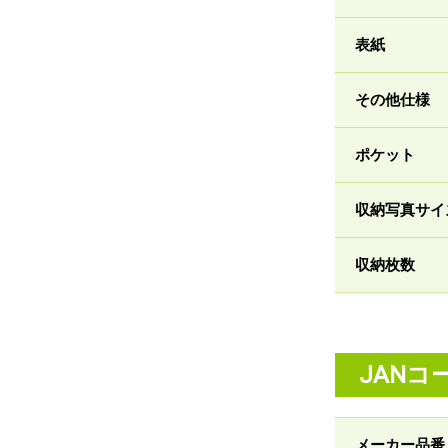
表紙
その他仕様
ポケット
収納写真サイ
収納枚数
JANコ
メーカー品番