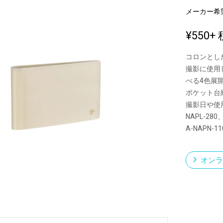
メーカー希
¥550
+ 
新製品一覧
コロンとし
撮影に使用
べる4色展
ポケット台
撮影日や使
NAPL-280
A-NAPN
オンラ