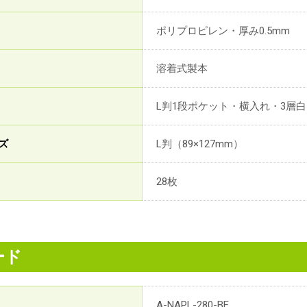
ポリプロピレン・厚み0.5mm
溶着式製本
L判1段ポケット・横入れ・3層
ズ
L判（89×127mm）
28枚
ード
A-NAPL-280-BE