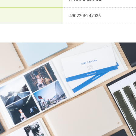
4902205247036