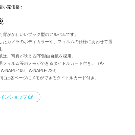
望小売価格：
税
た背がかわいいブック型のアルバムです。
したカメラのボディカラーや、フィルムの仕様にあわせて選
開。
紙は、写真が映えるPP製白台紙を採用。
用フィルム等のメモができるタイトルカード付き。（A-
、A-NAPL-400、A-NAPLF-720）
-110には各ページにメモができるタイトルカード付き。
インショップ