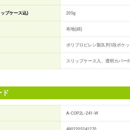
リップケース込)
205g
布地(綿)
ポリプロピレン製2L判1段ポケッ
スリップケース入、透明カバー
ード
A-COP2L-241-W
4902205241270