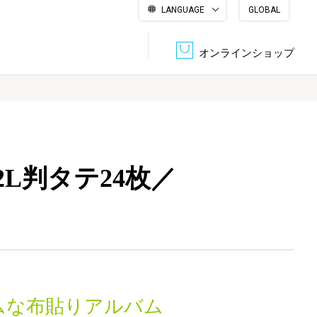
LANGUAGE
GLOBAL
English
繁體中文
简体中文
한국어
日本語
オンラインショップ
文書管理・機密抹消
会社概要
収納・整理用品
ファニチャー
L判タテ24枚／
DPS（データ・プリント・サービス）
認証一覧
筆記具
パソコン周辺機器
サステナブルな紙器製品「asue（あすえ）」
ボード用品
事務用品
キャラクター・
学童用品
シリーズ商品
ムな布貼りアルバム