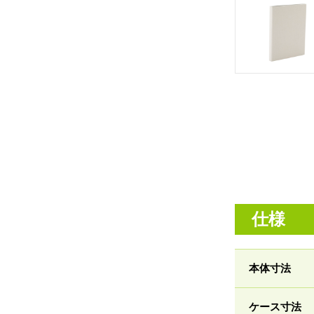
仕様
本体寸法
ケース寸法