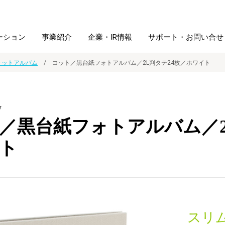
ーション
事業紹介
企業・IR情報
サポート・お問い合せ
ケットアルバム
コット／黒台紙フォトアルバム／2L判タテ24枚／ホワイト
レーム・
シュレッダ・
図書館ソリューション
経営方針
ラミネータ
W
／黒台紙フォトアルバム／2
ファイル・
学校ソリューション
沿革
紙製品
ホルダー用品
ト
総務＋クリエイティブ
採用情報
連
デジタルカメラ関連
デジタル文具
スリ