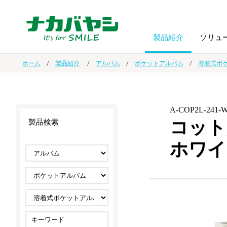
製品紹介
ソリュ
ホーム
製品紹介
アルバム
ポケットアルバム
溶着式ポ
フォトフ
BPO
トップメッセージ
（ビジネス・プロセス・アウトソーシング）
アルバム
額縁
A-COP2L-241-
コット
製品検索
オーダー手帳・ノベルティ制作
IR情報
プリンタ用紙
ノート・
ホワイ
スマートフォン・
ドキュメントスキャニングサービス
サステナビリティ
ゲーム関
タブレット関連
導入事例
防災・
シルバー
セキュリティ用品