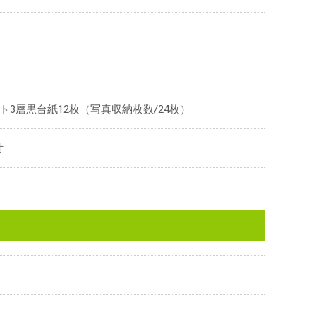
ト3層黒台紙12枚（写真収納枚数/24枚）
付