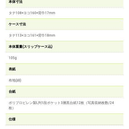
本体寸法
タテ108×ヨコ160×背巾17mm
ケース寸法
タテ113×ヨコ161×背巾18mm
本体重量(スリップケース込)
105g
表紙
布地(綿)
台紙
ポリプロピレン製L判1段ポケット3層黒台紙12枚（写真収納枚数/24
枚）
仕様