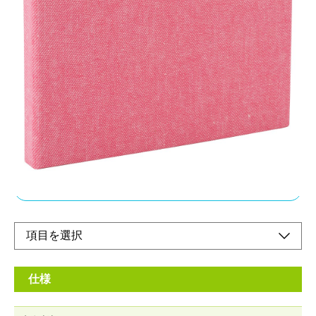
スリムな布貼りアルバム
メーカー希望小売価格：
¥830
+ 税
風合いのある布生地を表紙に使ったスリムタイプのフォトアルバ
ムです。
ポケットは写真が映える黒台紙のフォトアルバム。思い出を鮮や
かに彩ります。
オンラインショップ
仕様