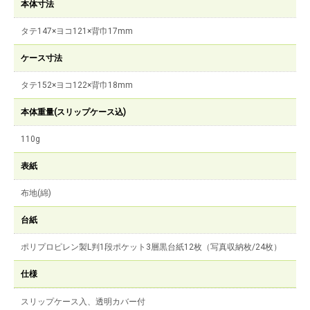
本体寸法
タテ147×ヨコ121×背巾17mm
ケース寸法
タテ152×ヨコ122×背巾18mm
本体重量(スリップケース込)
110g
表紙
布地(綿)
台紙
ポリプロピレン製L判1段ポケット3層黒台紙12枚（写真収納枚/24枚）
仕様
スリップケース入、透明カバー付