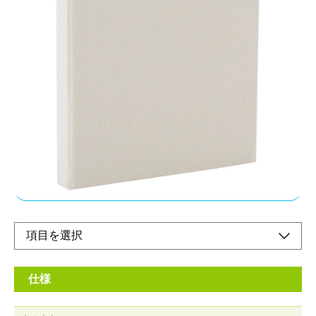
スリムな布貼りアルバム
メーカー希望小売価格：
¥830
+ 税
風合いのある布生地を表紙に使ったスリムタイプのフォトアルバ
ムです。
ポケットは写真が映える黒台紙のフォトアルバム。思い出を鮮や
かに彩ります。
オンラインショップ
仕様