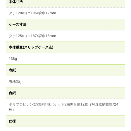
本体寸法
タテ120×ヨコ186×背巾17mm
ケース寸法
タテ125×ヨコ187×背巾18mm
本体重量(スリップケース込)
138g
表紙
布地(綿)
台紙
ポリプロピレン製KG判1段ポケット3層黒台紙12枚（写真収納枚数/24
枚）
仕様