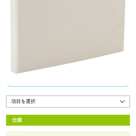
スリムな布貼りアルバム
メーカー希望小売価格：
¥940
+ 税
風合いのある布生地を表紙に使ったスリムタイプのフォトアルバ
ムです。
ポケットは写真が映える黒台紙のフォトアルバム。思い出を鮮や
かに彩ります。
オンラインショップ
仕様