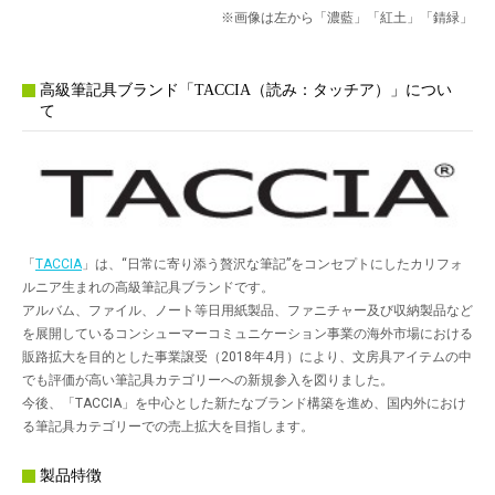
※画像は左から「濃藍」「紅土」「錆緑」
高級筆記具ブランド「TACCIA（読み：タッチア）」につい
て
「
TACCIA
」は、“日常に寄り添う贅沢な筆記”をコンセプトにしたカリフォ
ルニア生まれの高級筆記具ブランドです。
アルバム、ファイル、ノート等日用紙製品、ファニチャー及び収納製品など
を展開しているコンシューマーコミュニケーション事業の海外市場における
販路拡大を目的とした事業譲受（2018年4月）により、文房具アイテムの中
でも評価が高い筆記具カテゴリーへの新規参入を図りました。
今後、「TACCIA」を中心とした新たなブランド構築を進め、国内外におけ
る筆記具カテゴリーでの売上拡大を目指します。
製品特徴