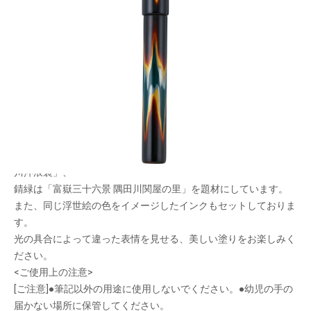
浮世絵の色から着想を得た万年筆
メーカー希望小売価格：
¥93,500
+ 税
日本が誇る文化である「浮世絵」の色から着想を得た万年筆で
す。
漆職人によって、北斎の浮世絵をイメージした鮮やかな色と金色
のグラデーションが施されています。
プロデュースは文具ソムリエの石津大氏が担当。
紅土は「富嶽三十六景 凱風快晴」、濃藍は「富嶽三十六景 神奈
川沖浪裏」、
錆緑は「富嶽三十六景 隅田川関屋の里」を題材にしています。
また、同じ浮世絵の色をイメージしたインクもセットしておりま
す。
光の具合によって違った表情を見せる、美しい塗りをお楽しみく
ださい。
<ご使用上の注意>
[ご注意]●筆記以外の用途に使用しないでください。●幼児の手の
届かない場所に保管してください。