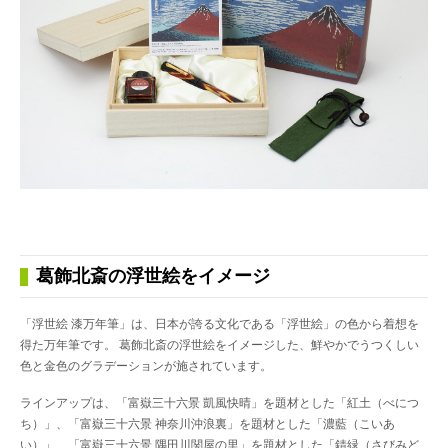
葛飾北斎の浮世絵をイメージ
「浮世絵 漆万年筆」は、日本が誇る文化である「浮世絵」の色から着想を
得た万年筆です。 葛飾北斎の浮世絵をイメージした、鮮やかでうつくしい
色と金色のグラデーションが施されています。
ラインアップは、「富嶽三十六景 凱風快晴」を題材とした「紅土（べにつ
ち）」、「富嶽三十六景 神奈川沖浪裏」を題材とした「濃藍（こいあ
い）」、「富嶽三十六景 隅田川関屋の里」を題材とした「錆緑（さびみど