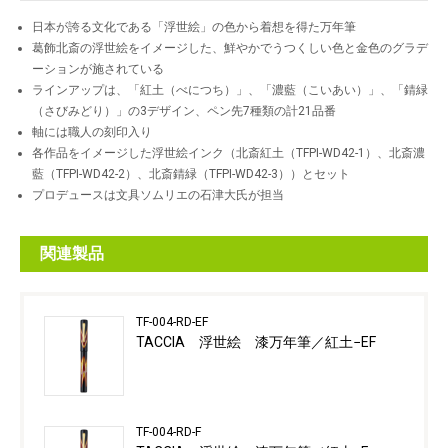
日本が誇る文化である「浮世絵」の色から着想を得た万年筆
葛飾北斎の浮世絵をイメージした、鮮やかでうつくしい色と金色のグラデ
ーションが施されている
ラインアップは、「紅土（べにつち）」、「濃藍（こいあい）」、「錆緑
（さびみどり）」の3デザイン、ペン先7種類の計21品番
軸には職人の刻印入り
各作品をイメージした浮世絵インク（北斎紅土（TFPI-WD42-1）、北斎濃
藍（TFPI-WD42-2）、北斎錆緑（TFPI-WD42-3））とセット
プロデュースは文具ソムリエの石津大氏が担当
関連製品
TF-004-RD-EF
TACCIA 浮世絵 漆万年筆／紅土−EF
TF-004-RD-F