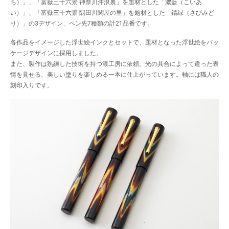
ち）」、「富嶽三十六景 神奈川沖浪裏」を題材とした「濃藍（こいあ
い）」、「富嶽三十六景 隅田川関屋の里」を題材とした「錆緑（さびみど
り）」の3デザイン、ペン先7種類の計21品番です。
各作品をイメージした浮世絵インクとセットで、題材となった浮世絵をパッ
ケージデザインに採用しました。
また、製作は熟練した技術を持つ漆工房に依頼。光の具合によって違った表
情を見せる、美しい塗りを楽しめる一本に仕上がっています。軸には職人の
刻印入りです。