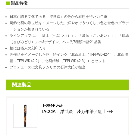
製品特徴
日本が誇る文化である「浮世絵」の色から着想を得た万年筆
葛飾北斎の浮世絵をイメージした、鮮やかでうつくしい色と金色のグラデ
ーションが施されている
ラインアップは、「紅土（べにつち）」、「濃藍（こいあい）」、「錆緑
（さびみどり）」の3デザイン、ペン先7種類の計21品番
軸には職人の刻印入り
各作品をイメージした浮世絵インク（北斎紅土（TFPI-WD42-1）、北斎濃
藍（TFPI-WD42-2）、北斎錆緑（TFPI-WD42-3））とセット
プロデュースは文具ソムリエの石津大氏が担当
関連製品
TF-004-RD-EF
TACCIA 浮世絵 漆万年筆／紅土−EF