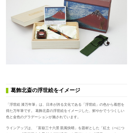
葛飾北斎の浮世絵をイメージ
「浮世絵 漆万年筆」は、日本が誇る文化である「浮世絵」の色から着想を
得た万年筆です。 葛飾北斎の浮世絵をイメージした、鮮やかでうつくしい
色と金色のグラデーションが施されています。
ラインアップは、「富嶽三十六景 凱風快晴」を題材とした「紅土（べにつ