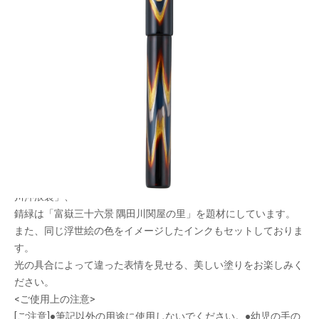
浮世絵の色から着想を得た万年筆
メーカー希望小売価格：
¥93,500
+ 税
日本が誇る文化である「浮世絵」の色から着想を得た万年筆で
す。
漆職人によって、北斎の浮世絵をイメージした鮮やかな色と金色
のグラデーションが施されています。
プロデュースは文具ソムリエの石津大氏が担当。
紅土は「富嶽三十六景 凱風快晴」、濃藍は「富嶽三十六景 神奈
川沖浪裏」、
錆緑は「富嶽三十六景 隅田川関屋の里」を題材にしています。
また、同じ浮世絵の色をイメージしたインクもセットしておりま
す。
光の具合によって違った表情を見せる、美しい塗りをお楽しみく
ださい。
<ご使用上の注意>
[ご注意]●筆記以外の用途に使用しないでください。●幼児の手の