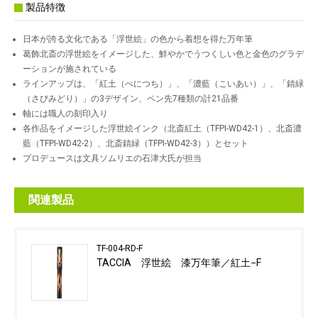
製品特徴
日本が誇る文化である「浮世絵」の色から着想を得た万年筆
葛飾北斎の浮世絵をイメージした、鮮やかでうつくしい色と金色のグラデ
ーションが施されている
ラインアップは、「紅土（べにつち）」、「濃藍（こいあい）」、「錆緑
（さびみどり）」の3デザイン、ペン先7種類の計21品番
軸には職人の刻印入り
各作品をイメージした浮世絵インク（北斎紅土（TFPI-WD42-1）、北斎濃
藍（TFPI-WD42-2）、北斎錆緑（TFPI-WD42-3））とセット
プロデュースは文具ソムリエの石津大氏が担当
関連製品
TF-004-RD-F
TACCIA 浮世絵 漆万年筆／紅土−F