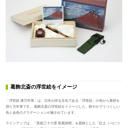
葛飾北斎の浮世絵をイメージ
「浮世絵 漆万年筆」は、日本が誇る文化である「浮世絵」の色から着想を
得た万年筆です。 葛飾北斎の浮世絵をイメージした、鮮やかでうつくしい
色と金色のグラデーションが施されています。
ラインアップは、「富嶽三十六景 凱風快晴」を題材とした「紅土（べにつ