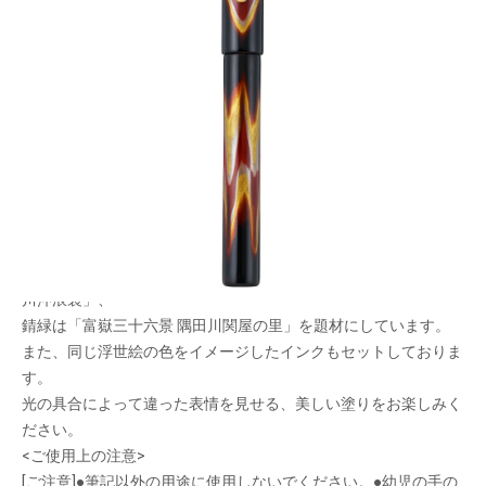
浮世絵の色から着想を得た万年筆
メーカー希望小売価格：
¥93,500
+ 税
日本が誇る文化である「浮世絵」の色から着想を得た万年筆で
す。
漆職人によって、北斎の浮世絵をイメージした鮮やかな色と金色
のグラデーションが施されています。
プロデュースは文具ソムリエの石津大氏が担当。
紅土は「富嶽三十六景 凱風快晴」、濃藍は「富嶽三十六景 神奈
川沖浪裏」、
錆緑は「富嶽三十六景 隅田川関屋の里」を題材にしています。
また、同じ浮世絵の色をイメージしたインクもセットしておりま
す。
光の具合によって違った表情を見せる、美しい塗りをお楽しみく
ださい。
<ご使用上の注意>
[ご注意]●筆記以外の用途に使用しないでください。●幼児の手の