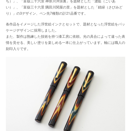
ち）」、「富嶽三十六景 神奈川沖浪裏」を題材とした「濃藍（こいあ
い）」、「富嶽三十六景 隅田川関屋の里」を題材とした「錆緑（さびみど
り）」の3デザイン、ペン先7種類の計21品番です。
各作品をイメージした浮世絵インクとセットで、題材となった浮世絵をパッ
ケージデザインに採用しました。
また、製作は熟練した技術を持つ漆工房に依頼。光の具合によって違った表
情を見せる、美しい塗りを楽しめる一本に仕上がっています。軸には職人の
刻印入りです。