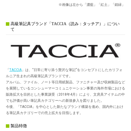
※画像は左から「濃藍」「紅土」「錆緑」
高級筆記具ブランド「TACCIA（読み：タッチア）」につい
て
「
TACCIA
」は、“日常に寄り添う贅沢な筆記”をコンセプトにしたカリフォ
ルニア生まれの高級筆記具ブランドです。
アルバム、ファイル、ノート等日用紙製品、ファニチャー及び収納製品など
を展開しているコンシューマーコミュニケーション事業の海外市場における
販路拡大を目的とした事業譲受（2018年4月）により、文房具アイテムの中
でも評価が高い筆記具カテゴリーへの新規参入を図りました。
今後、「TACCIA」を中心とした新たなブランド構築を進め、国内外におけ
る筆記具カテゴリーでの売上拡大を目指します。
製品特徴