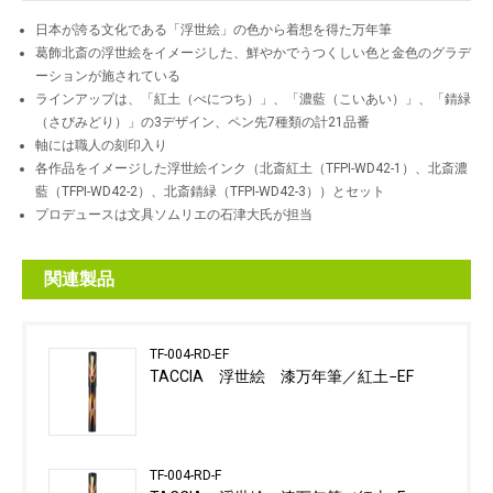
日本が誇る文化である「浮世絵」の色から着想を得た万年筆
葛飾北斎の浮世絵をイメージした、鮮やかでうつくしい色と金色のグラデ
ーションが施されている
ラインアップは、「紅土（べにつち）」、「濃藍（こいあい）」、「錆緑
（さびみどり）」の3デザイン、ペン先7種類の計21品番
軸には職人の刻印入り
各作品をイメージした浮世絵インク（北斎紅土（TFPI-WD42-1）、北斎濃
藍（TFPI-WD42-2）、北斎錆緑（TFPI-WD42-3））とセット
プロデュースは文具ソムリエの石津大氏が担当
関連製品
TF-004-RD-EF
TACCIA 浮世絵 漆万年筆／紅土−EF
TF-004-RD-F