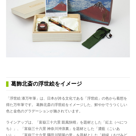
葛飾北斎の浮世絵をイメージ
「浮世絵 漆万年筆」は、日本が誇る文化である「浮世絵」の色から着想を
得た万年筆です。 葛飾北斎の浮世絵をイメージした、鮮やかでうつくしい
色と金色のグラデーションが施されています。
ラインアップは、「富嶽三十六景 凱風快晴」を題材とした「紅土（べにつ
ち）」、「富嶽三十六景 神奈川沖浪裏」を題材とした「濃藍（こいあ
い）」、「富嶽三十六景 隅田川関屋の里」を題材とした「錆緑（さびみど