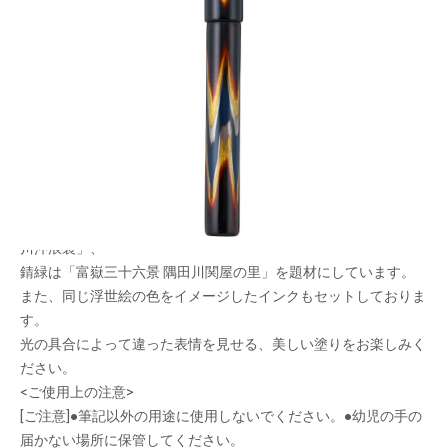
浮世絵の色から着想を得た万年筆
メーカー希望小売価格：
¥93,500
+ 税
日本が誇る文化である「浮世絵」の色から着想を得た万年筆で
す。
漆職人によって、北斎の浮世絵をイメージした鮮やかな色と金色
のグラデーションが施されています。
プロデュースは文具ソムリエの石津大氏が担当。
紅土は「富嶽三十六景 凱風快晴」、濃藍は「富嶽三十六景 神奈
川沖浪裏」、
錆緑は「富嶽三十六景 隅田川関屋の里」を題材にしています。
また、同じ浮世絵の色をイメージしたインクもセットしておりま
す。
光の具合によって違った表情を見せる、美しい塗りをお楽しみく
ださい。
<ご使用上の注意>
[ご注意]●筆記以外の用途に使用しないでください。●幼児の手の
届かない場所に保管してください。