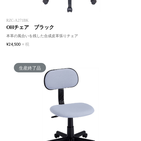
RZC-A271BK
OHチェア ブラック
本革の風合いを残した合成皮革張りチェア
¥24,500
+ 税
生産終了品