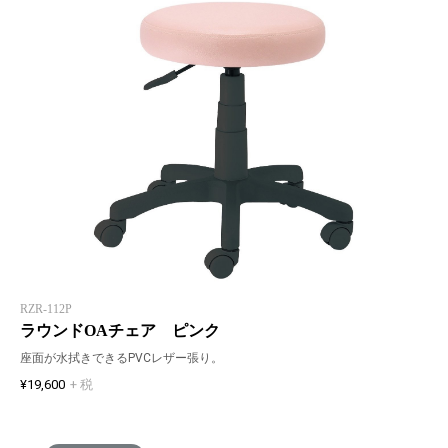
RZR-112P
ラウンドOAチェア ピンク
座面が水拭きできるPVCレザー張り。
¥19,600
+ 税