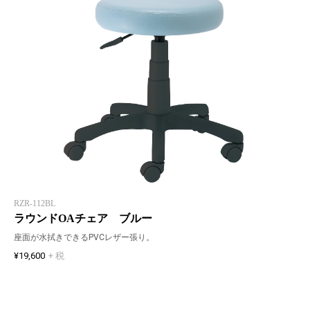
RZR-112BL
ラウンドOAチェア ブルー
座面が水拭きできるPVCレザー張り。
¥19,600
+ 税