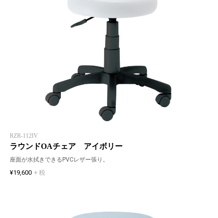
RZR-112IV
ラウンドOAチェア アイボリー
座面が水拭きできるPVCレザー張り。
¥19,600
+ 税