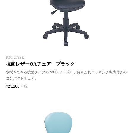
RZC-273BK
抗菌レザーOAチェア ブラック
水拭きできる抗菌タイプのPVCレザー張り。背もたれロッキング機構付きの
コンパクトチェア。
¥25,200
+ 税