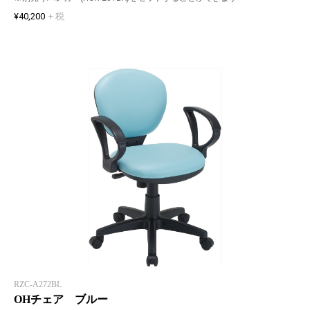
¥40,200
+ 税
RZC-A272BL
OHチェア ブルー