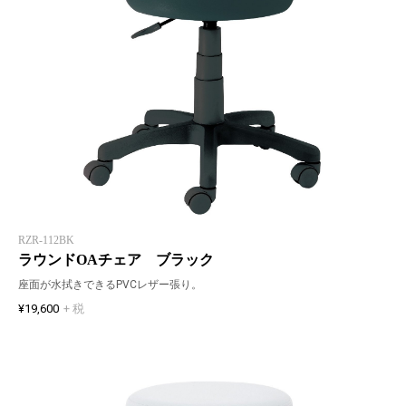
RZR-112BK
ラウンドOAチェア ブラック
座面が水拭きできるPVCレザー張り。
¥19,600
+ 税