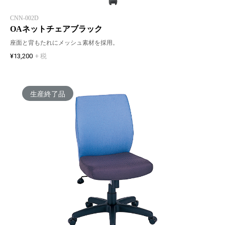
CNN-002D
OAネットチェアブラック
座面と背もたれにメッシュ素材を採用。
¥13,200
+ 税
生産終了品