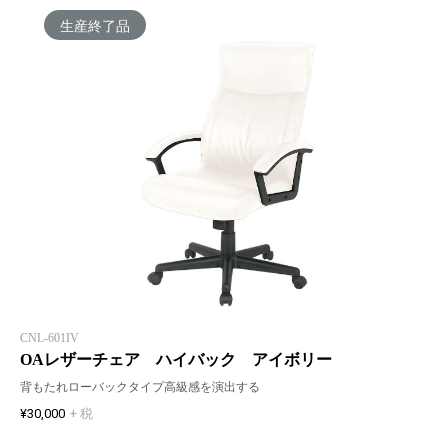
生産終了品
CNL-601IV
OAレザーチェア ハイバック アイボリー
背もたれローバックタイプ高級感を演出する
¥30,000
+ 税