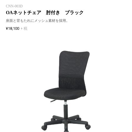
CNN-003D
OAネットチェア 肘付き ブラック
座面と背もたれにメッシュ素材を採用。
¥18,100
+ 税