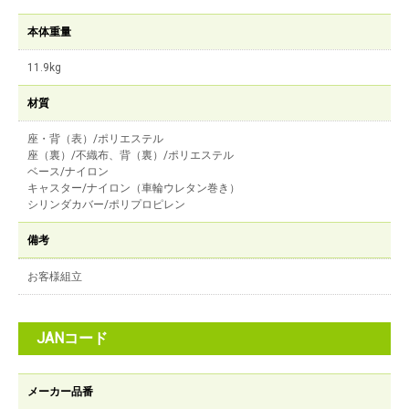
本体重量
11.9kg
材質
座・背（表）/ポリエステル
座（裏）/不織布、背（裏）/ポリエステル
ベース/ナイロン
キャスター/ナイロン（車輪ウレタン巻き）
シリンダカバー/ポリプロピレン
備考
お客様組立
JANコード
メーカー品番