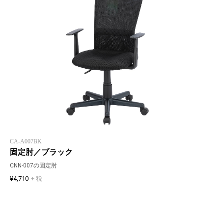
CA-A007BK
固定肘／ブラック
CNN-007の固定肘
¥4,710
+ 税