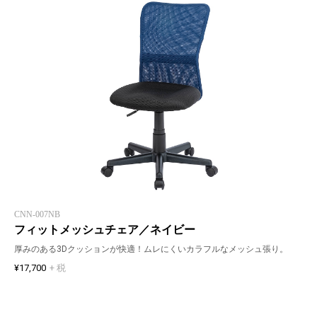
CNN-007NB
フィットメッシュチェア／ネイビー
厚みのある3Dクッションが快適！ムレにくいカラフルなメッシュ張り。
¥17,700
+ 税