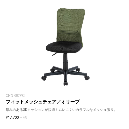
CNN-007VG
フィットメッシュチェア／オリーブ
厚みのある3Dクッションが快適！ムレにくいカラフルなメッシュ張り。
¥17,700
+ 税