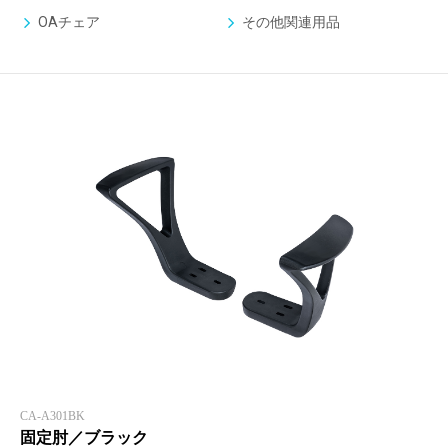
OAチェア
その他関連用品
CA-A301BK
固定肘／ブラック