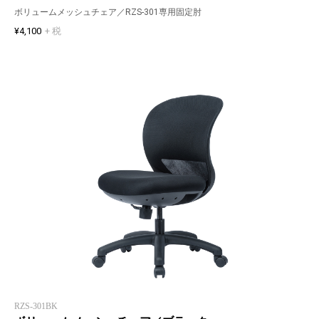
ボリュームメッシュチェア／RZS-301専用固定肘
¥4,100
+ 税
RZS-301BK