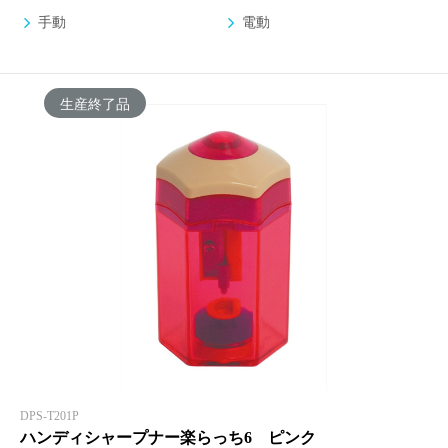
手動
電動
生産終了品
DPS-T201P
ハンディシャープナー楽らっち6 ピンク