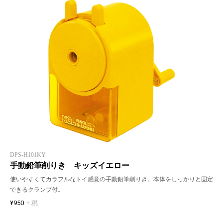
DPS-H101KY
手動鉛筆削りき キッズイエロー
使いやすくてカラフルなトイ感覚の手動鉛筆削りき。本体をしっかりと固定
できるクランプ付。
¥950
+ 税