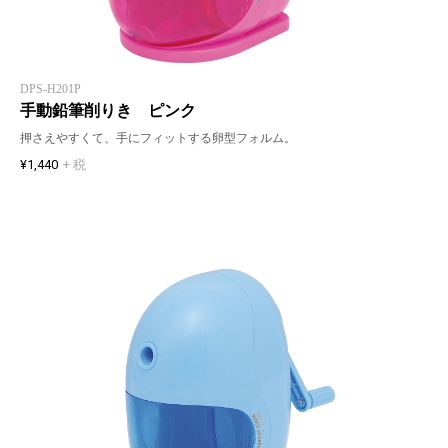
DPS-H201P
手動鉛筆削りき ピンク
押さえやすくて、手にフィットする卵型フォルム。
¥1,440
+ 税