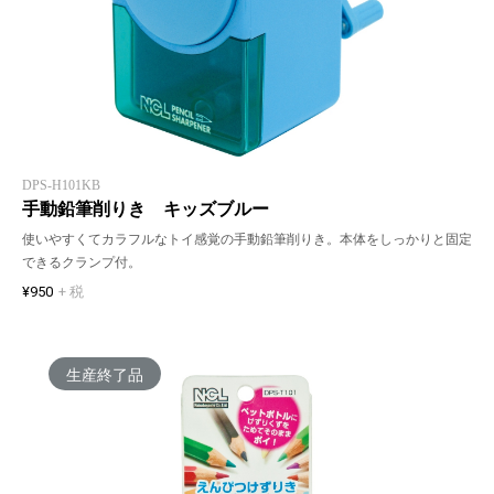
DPS-H101KB
手動鉛筆削りき キッズブルー
使いやすくてカラフルなトイ感覚の手動鉛筆削りき。本体をしっかりと固定
できるクランプ付。
¥950
+ 税
生産終了品