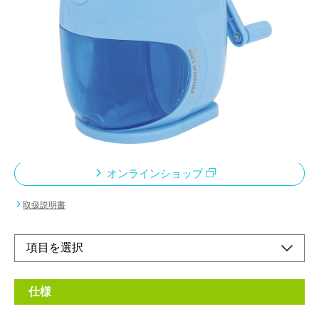
ム。
メーカー希望小売価格：
¥1,440
+ 税
●押さえやすいカタチ。
●指を挟む心配がありません。
●鉛筆を差してハンドルを回せば簡単に削れます。
●短い鉛筆でもしっかり削れます。
オンラインショップ
取扱説明書
仕様