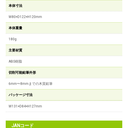
本体寸法
W80×D122×H120mm
本体重量
180g
主要材質
ABS樹脂
切削可能鉛筆外形
6mm〜8mmまでの木質鉛筆
パッケージ寸法
W131×D84×H127mm
JANコード