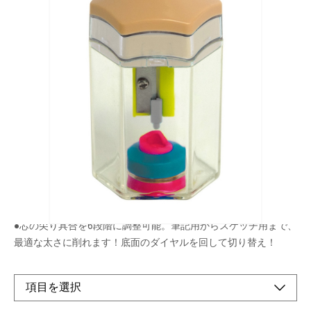
楽々アダプター/ラチェット構造/芯先調整6段階
等、機能盛りだくさんのハンディタイプ鉛筆削り
きです。
メーカー希望小売価格：
オープン
生産終了品
●鉛筆を握ったまま、左右にひねるだけで削れて簡単！
●芯の尖り具合を6段階に調整可能。筆記用からスケッチ用まで、
最適な太さに削れます！底面のダイヤルを回して切り替え！