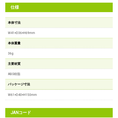
仕様
本体寸法
W41×D36×H69mm
本体重量
36g
主要材質
ABS樹脂
パッケージ寸法
W61×D40×H150mm
JANコード