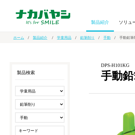
製品紹介
ソリュ
ホーム
製品紹介
学童用品
鉛筆削り
手動
手動鉛筆
フォトフ
BPO
トップメッセージ
（ビジネス・プロセス・アウトソーシング）
アルバム
額縁
DPS-H101KG
手動鉛
製品検索
オーダー手帳・ノベルティ制作
IR情報
プリンタ用紙
ノート・
スマートフォン・
ドキュメントスキャニングサービス
サステナビリティ
ゲーム関
タブレット関連
導入事例
防災・
シルバー
セキュリティ用品