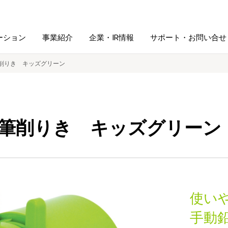
ーション
事業紹介
企業・IR情報
サポート・お問い合せ
削りき キッズグリーン
レーム・
シュレッダ・
図書館ソリューション
経営方針
ラミネータ
筆削りき キッズグリーン
ファイル・
学校ソリューション
沿革
紙製品
ホルダー用品
総務＋クリエイティブ
採用情報
連
デジタルカメラ関連
使い
デジタル文具
手動