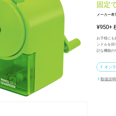
固定
メーカー希
新製品一覧
¥950
+ 
お子様にも
ンドルを回
計な機能の
オンラ
取扱説明