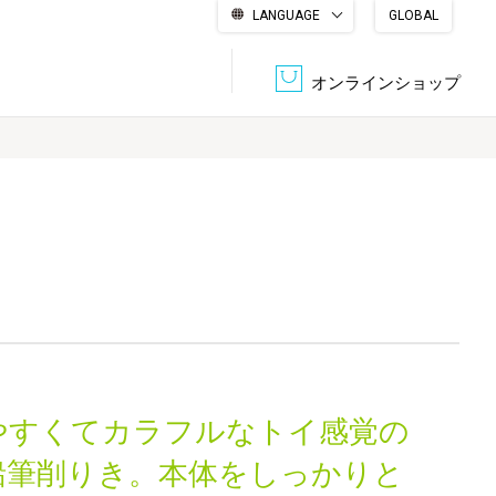
LANGUAGE
GLOBAL
English
繁體中文
简体中文
한국어
日本語
オンラインショップ
文書管理・機密抹消
会社概要
収納・整理用品
ファニチャー
DPS（データ・プリント・サービス）
認証一覧
筆記具
パソコン周辺機器
サステナブルな紙器製品「asue（あすえ）」
ボード用品
事務用品
やすくてカラフルなトイ感覚の
キャラクター・
学童用品
シリーズ商品
鉛筆削りき。本体をしっかりと