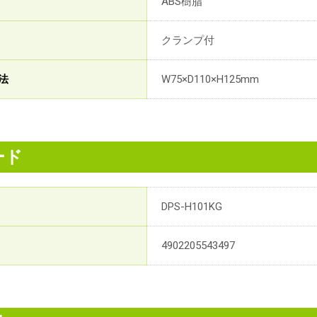
ABS樹脂
クランプ付
法
W75×D110×H125mm
ード
DPS-H101KG
4902205543497