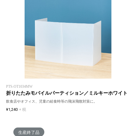
PTS-OT1034MW
折りたたみモバイルパーティション／ミルキーホワイト
飲食店やオフィス、児童の給食時等の飛沫飛散対策に。
¥1,240
+ 税
生産終了品