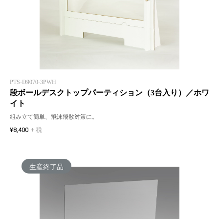
PTS-D9070-3PWH
段ボールデスクトップパーティション（3台入り）／ホワ
イト
組み立て簡単、飛沫飛散対策に。
¥8,400
+ 税
生産終了品