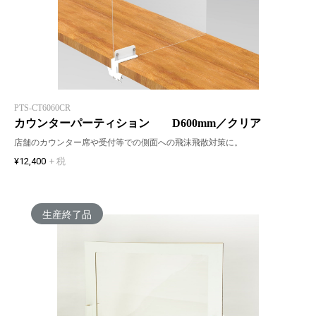
PTS-CT6060CR
カウンターパーティション D600mm／クリア
店舗のカウンター席や受付等での側面への飛沫飛散対策に。
¥12,400
+ 税
生産終了品