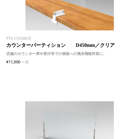
PTS-CT4560CR
カウンターパーティション D450mm／クリア
店舗のカウンター席や受付等での側面への飛沫飛散対策に。
¥11,300
+ 税