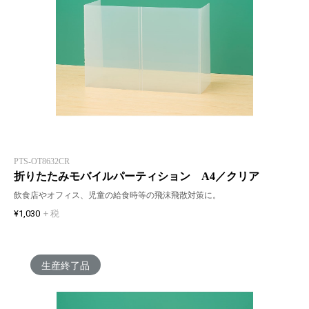
PTS-OT8632CR
折りたたみモバイルパーティション A4／クリア
飲食店やオフィス、児童の給食時等の飛沫飛散対策に。
¥1,030
+ 税
生産終了品