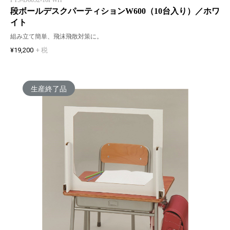
段ボールデスクパーティションW600（10台入り）／ホワ
イト
組み立て簡単、飛沫飛散対策に。
¥19,200
+ 税
生産終了品