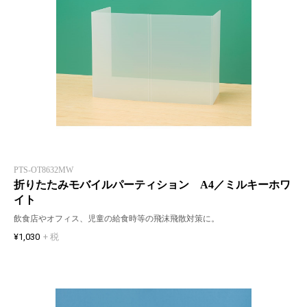
PTS-OT8632MW
折りたたみモバイルパーティション A4／ミルキーホワ
イト
飲食店やオフィス、児童の給食時等の飛沫飛散対策に。
¥1,030
+ 税