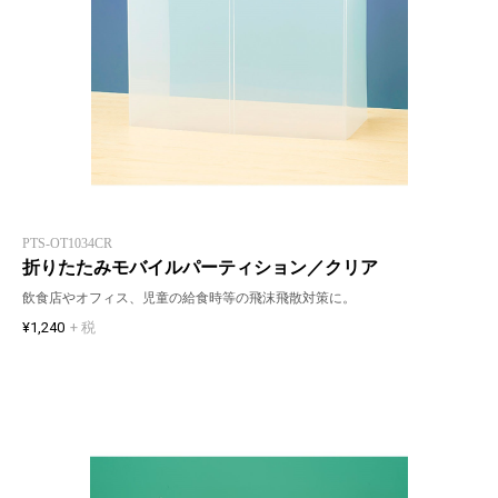
PTS-OT1034CR
折りたたみモバイルパーティション／クリア
飲食店やオフィス、児童の給食時等の飛沫飛散対策に。
¥1,240
+ 税