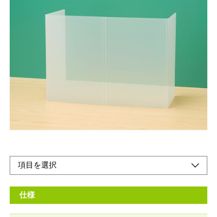
飲食店やオフィス、児童の給食時等の飛沫飛散対
策に。
メーカー希望小売価格：
¥1,030
+ 税
生産終了品
光を通す半透明パネル。人や物の存在が感じられるシボ入り
仕様