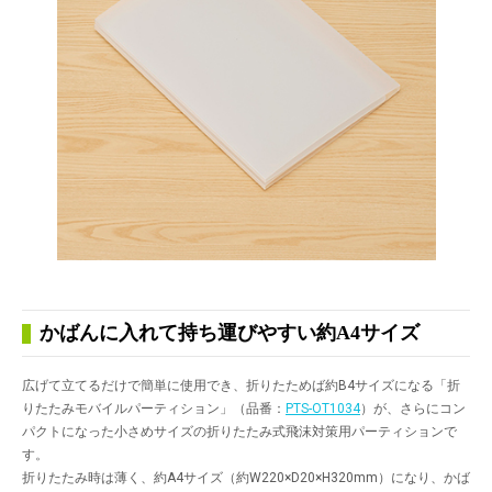
かばんに入れて持ち運びやすい約A4サイズ
広げて立てるだけで簡単に使用でき、折りたためば約B4サイズになる「折
りたたみモバイルパーティション」（品番：
PTS-OT1034
）が、さらにコン
パクトになった小さめサイズの折りたたみ式飛沫対策用パーティションで
す。
折りたたみ時は薄く、約A4サイズ（約W220×D20×H320mm）になり、かば