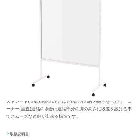
移動可能な大型パネルで飛沫飛散対策を。透明パ
ネルで視線を遮りません。
メーカー希望小売価格：
¥70,800
+ 税
生産終了品
厚み3mmアクリルパネル使用
※本製品は左右で脚の高さが違います。
ストレート(直線)連結の場合は連結部分の脚の高さを合わせ、コ
ーナー(垂直)連結の場合は連結部分の脚の高さに段差を設ける事
でスムーズな連結が出来る構造です。
取扱説明書