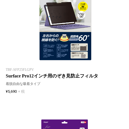
TBF-SFP25FLGPV
Surface Pro12インチ用のぞき見防止フィルタ
着脱自由な吸着タイプ
¥5,690
+ 税