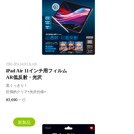
TBF-IPA241FLKAR
iPad Air 11インチ用フィルム
AR低反射・光沢
黒くっきり！
圧倒的クリア<光沢仕様>
¥3,690
+ 税
新製品