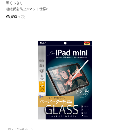
黒くっきり！
超絶反射防止<マット仕様>
¥3,690
+ 税
TBF-IPM24GGPK