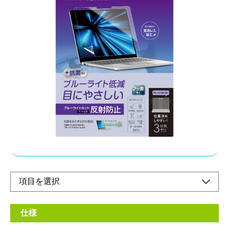
ピタッと吸着、キレイをキープ
メーカー希望小売価格：
¥3,550
+ 税
・ディスプレイをキズや汚れから守る
・位置決めしやすい3分割離型シート
・指紋や汚れに強い
・気泡レス加工
オンラインショップ
仕様