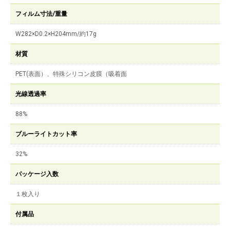
フィルム寸法/重量
W282×D0.2×H204mm/約17g
材質
PET(表面）、特殊シリコン皮膜（吸着面
光線透過率
88%
ブルーライトカット率
32%
パッケージ入数
１枚入り
付属品