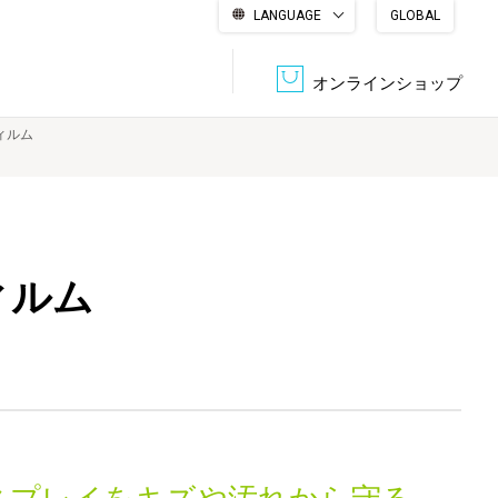
LANGUAGE
GLOBAL
English
繁體中文
简体中文
한국어
日本語
オンラインショップ
フィルム
文書管理・機密抹消
会社概要
収納・整理用品
ファニチャー
DPS（データ・プリント・サービス）
認証一覧
筆記具
パソコン周辺機器
ィルム
サステナブルな紙器製品「asue（あすえ）」
ボード用品
事務用品
キャラクター・
学童用品
シリーズ商品