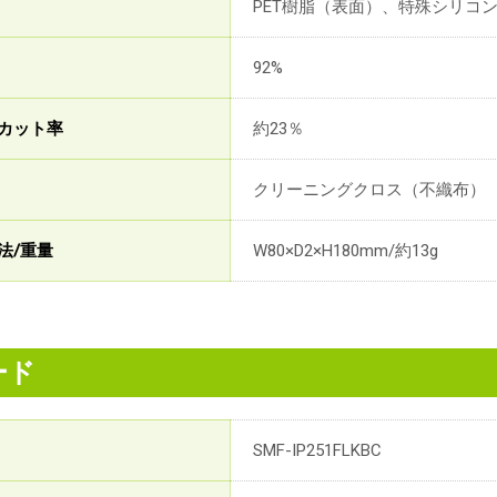
PET樹脂（表面）、特殊シリコ
92%
カット率
約23％
クリーニングクロス（不織布）
法/重量
W80×D2×H180mm/約13g
ード
SMF-IP251FLKBC