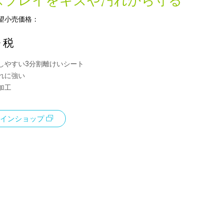
スプレイをキズや汚れから守る
望小売価格：
+ 税
しやすい3分割離けいシート
れに強い
加工
インショップ