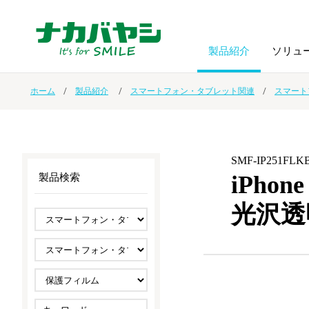
製品紹介
ソリュ
ホーム
製品紹介
スマートフォン・タブレット関連
スマート
フォトフ
BPO
トップメッセージ
（ビジネス・プロセス・アウトソーシング）
アルバム
額縁
SMF-IP251FLK
オーダー手帳・ノベルティ制作
IR情報
プリンタ用紙
ノート・
iPho
製品検索
光沢透
スマートフォン・
ドキュメントスキャニングサービス
サステナビリティ
ゲーム関
タブレット関連
導入事例
防災・
シルバー
セキュリティ用品