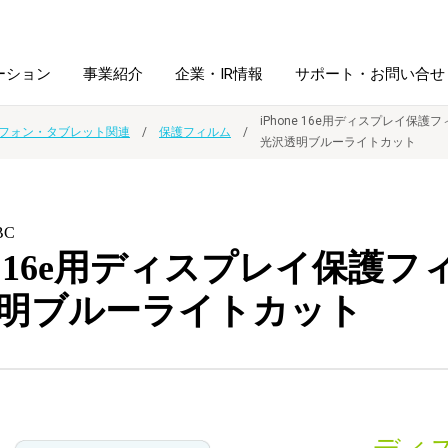
ーション
事業紹介
企業・IR情報
サポート・お問い合せ
iPhone 16e用ディスプレイ保護
フォン・タブレット関連
保護フィルム
光沢透明ブルーライトカット
レーム・
シュレッダ・
図書館ソリューション
経営方針
ラミネータ
BC
ファイル・
学校ソリューション
沿革
紙製品
ne 16e用ディスプレイ保護フ
ホルダー用品
明ブルーライトカット
総務＋クリエイティブ
採用情報
連
デジタルカメラ関連
デジタル文具