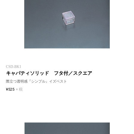
CSD-BK1
キャパティソリッド フタ付／スクエア
際立つ透明感『シンプル』イズベスト
¥525
+ 税