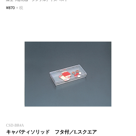
¥870
+ 税
CSD-BR4A
キャパティソリッド フタ付／Lスクエア