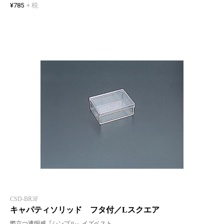
¥785
+ 税
CSD-BR3F
キャパティソリッド フタ付／Lスクエア
際立つ透明感『シンプル』イズベスト